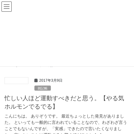
コ
ナ
ン
ビ
テ
ゲ
ン
ー
ありぞうコラム
ツ
シ
へ
ョ
ス
ン
HOME
ありぞうコラム
ストレス発散
キ
に
ッ
移
プ
動
ストレス発散
2017年3月9日
雑記帳
忙しい人ほど運動すべきだと思う。【やる気
ホルモンでるでる】
こんにちは。 ありぞうです。 最近ちょっとした発見がありまし
た。 といっても一般的に言われていることなので、わざわざ言う
ことでもないんですが、「実感」できたので言いたくなりまし